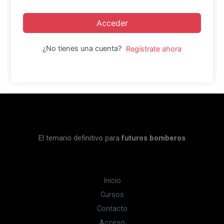
Acceder
¿No tienes una cuenta?
Regístrate ahora
El temario definitivo para
futuros bomberos
Inicio
Cursos
Contacto
Acceso