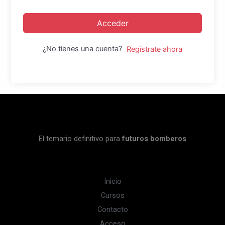
Acceder
¿No tienes una cuenta?
Regístrate ahora
El temario definitivo para
futuros bomberos
Inicio
Cursos
Contacto
Acceso