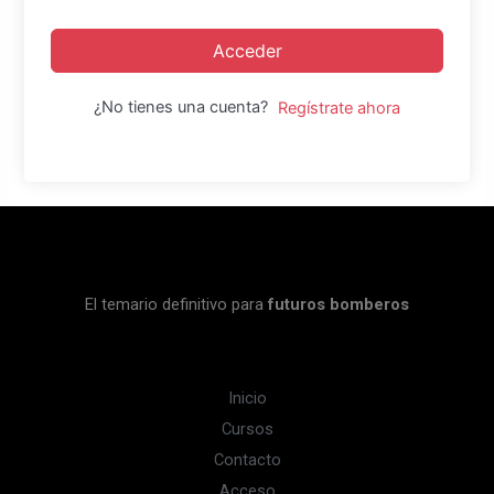
Acceder
¿No tienes una cuenta?
Regístrate ahora
El temario definitivo para
futuros bomberos
Inicio
Cursos
Contacto
Acceso