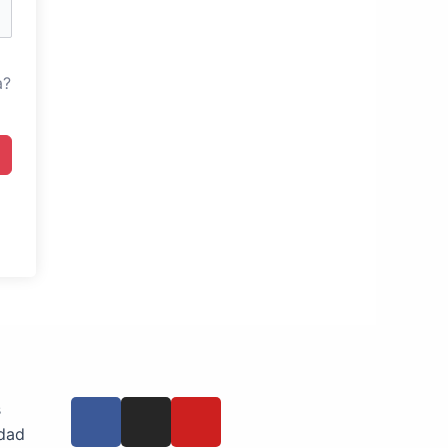
a?
s
idad