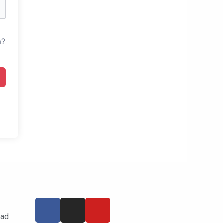
a?
dad