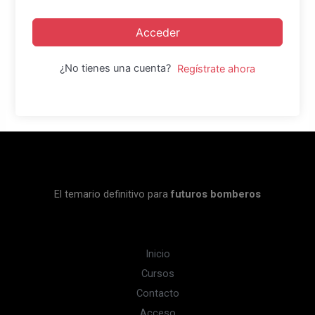
Acceder
¿No tienes una cuenta?
Regístrate ahora
El temario definitivo para
futuros bomberos
Inicio
Cursos
Contacto
Acceso