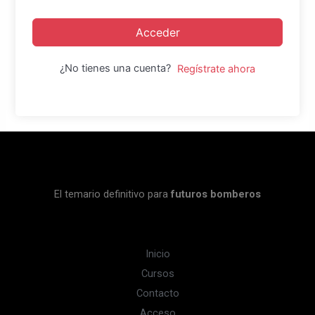
Acceder
¿No tienes una cuenta?
Regístrate ahora
El temario definitivo para
futuros bomberos
Inicio
Cursos
Contacto
Acceso