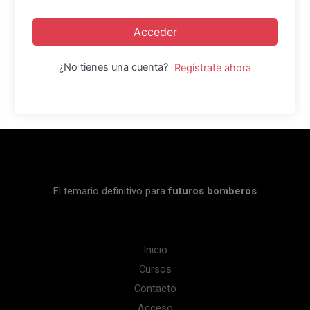
Acceder
¿No tienes una cuenta?
Regístrate ahora
El temario definitivo para
futuros bomberos
Inicio
Cursos
Contacto
Acceso