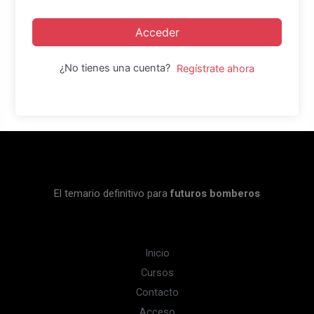
Acceder
¿No tienes una cuenta?
Regístrate ahora
El temario definitivo para
futuros bomberos
Inicio
Cursos
Contacto
Acceso