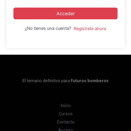
Acceder
¿No tienes una cuenta?
Regístrate ahora
El temario definitivo para
futuros bomberos
Inicio
Cursos
Contacto
Acceso