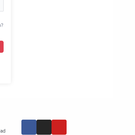
a?
dad