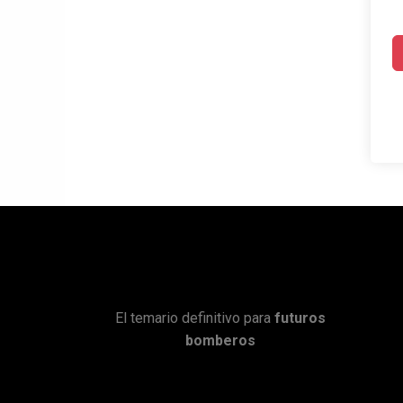
El temario definitivo para
futuros
bomberos