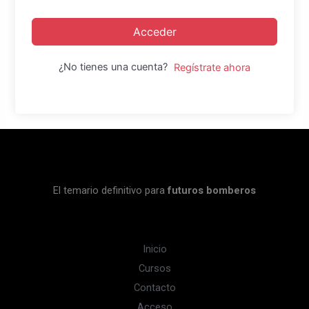
Acceder
¿No tienes una cuenta?
Regístrate ahora
El temario definitivo para
futuros bomberos
Inicio
Cursos
Contacto
Acceso