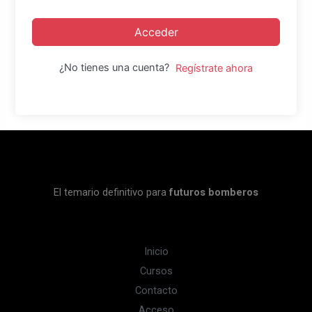
Acceder
¿No tienes una cuenta?
Regístrate ahora
El temario definitivo para
futuros bomberos
Inicio
Cursos
Contacto
Acceso