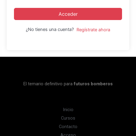
Acceder
¿No tienes una cuenta?
Regístrate ahora
El temario definitivo para
futuros bomberos
Inicio
Cursos
Contacto
Acceso