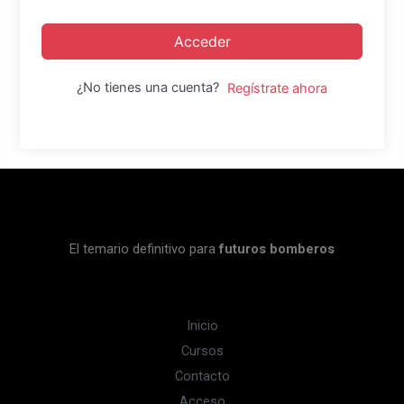
Acceder
¿No tienes una cuenta?
Regístrate ahora
El temario definitivo para
futuros bomberos
Inicio
Cursos
Contacto
Acceso