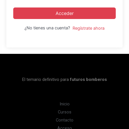
Acceder
¿No tienes una cuenta?
Regístrate ahora
El temario definitivo para
futuros bomberos
Inicio
Cursos
Contacto
Acceso