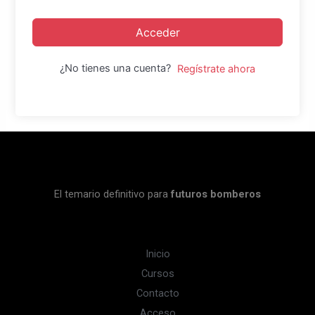
Acceder
¿No tienes una cuenta?
Regístrate ahora
El temario definitivo para
futuros bomberos
Inicio
Cursos
Contacto
Acceso