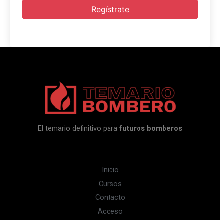
Regístrate
El temario definitivo para
futuros bomberos
Inicio
Cursos
Contacto
Acceso